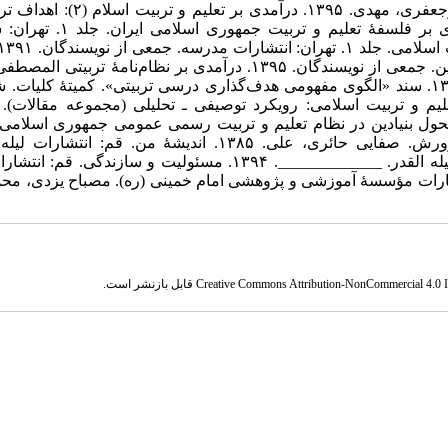
۱. قرآن کریم. اعرافی، علیرضا؛ بهشتی، محمد؛ فقیهی، علی‌نقی؛ ابوجعفری، مهدی. ۱۳۹۵. د
دیدگاه اسلام. تهران: انتشارات سمت. باقری، خسرو. ۱۳۹۰. درآمدی بر فلسفۀ تع
تربیتی بسیجیان (طرح صالحین). به سفارش سازمان بسیج مستضعفین. جمعی از نویسندگان. ۱۳۹۵. درآمدی بر نظام‌نامۀ ت
قم: مرکز بین‌المللی ترجمه و نشر المصطفی (ص). ذوعلم، علی. ۱۳۸۷. سند «الگوی مفهومی هدف‌گذاری درسی تربیتی». کمیتۀ کل
نی و فلسفی نظام تعلیم و تربیت اسلامی: رویکرد توصیفی ـ تحلیلی (مجموعه مقالات).
اده قمصری، علیرضا. ۱۳۹۰. مبانی نظری تحول بنیادین در نظام تعلیم و تربیت رسمی عمومی جمهوری اسلا
تهران: شورای عالی انقلاب فرهنگی و شورای عالی آموزش و پرورش. صفایی حائری، علی. ۱۳۸۵. اندیشۀ من. قم: ا
_____________. ۱۳۸۶. تطهیر با جاری قرآن. جلد ۱. قم: انتشارات لیله القدر. _____________. ۱۳۹۴. مسئولیت و سازندگ
۱. منطق فهم حدیث. قم: انتشارات مؤسسۀ آموزشی و پژوهشی امام خمینی (ره). مصباح یزدی، 
Creative Commons Attribution-NonCommercial 4.0 In
قابل بازنشر است.