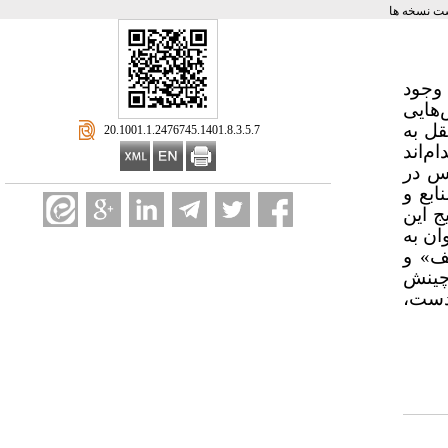
ت نسخه ها
 وجود
‌هایی
قل به
‎ 20.1001.1.2476745.1401.8.3.5.7
م‌اند
س در
بع و
 این
ان به
ف» و
چینش
ادست،