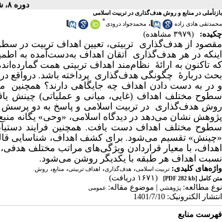
دوره ۸، شماره ۳ - ( ۷-۱۴۰۱ )
بازتأملی در منابع و روش هدف‌گذاری در تربیت اسلامی
*
،
محمدتقی هادی زاده
محمدجواد درودی
چکیده:
(۳۹۷۹ مشاهده)
مقصود از هدف‌گذاری تربیتی، تعیین اهداف تربیت در سطوح
اینکه در هر هدف‌گذاری اتقان اهداف به‌دست‌آمده به اط
که تاکنون به ارائۀ نظام‌مند اهداف تربیتی همت گمارده‌ان
بحث دربارۀ چگونگی هدف‌گذاری پرداخته باشد. درواقع در 
و در به دست دادن اهداف چه جایگاهی دارند؟ همچنین 
سطوح مختلف اهداف (غایی، میانی و عملیاتی) چینش یافت
روش هدف‌گذاری در تربیت اسلامی و پاسخ به دو پرسش پی
پژوهش نشان می‌دهد در دیدگاه اسلامی، «وحی» یگانه منبع 
سطوح مختلف اهداف دست یافت. همچنین فرایند دستیاب
«چینش» تقسیم می‌شود. برای کشف اهداف، شناسایی قالب
اهداف، با معیار قراردادن ویژگی‌های مراتب مختلف هدفی
نسبت اهداف هر طبقه با یکدیگر روشن می‌‌شود.
واژه‌های کلیدی:
،
،
،
،
تربیت اسلامی
هدف‌گذاری
اهداف تربیتی
منابع
روش. ​​​​​​​
(۱۶۷۱ دریافت)
متن کامل
[PDF 282 kb]
نوع مطالعه:
| موضوع مقاله:
پژوهشي
عمومى
انتشار الکترونیک: 1401/7/10
فهرست منابع