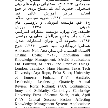
محمدتقی. ۱/۴/ ۱۳۹۱. سخنرانی درباره علم دینی
سخنرانی حضرت آیت‌الله مصباح یزدی در جمع
ساتید مراکز آموزش عالی قم.
ــــــــــــــــــــــ. ۱۳۸۲. نظریه سیاسی اسلام.
ج۱. قم: مؤسسه آموزشی و پژوهشی امام
خمینی. ــــــــــــــــــــــ. ۱۳۷۸. آموزش
فلسفه، ج۱، تهران: مؤسسه انتشارات امیرکبیر،
رکت چاپ و نشر بین‌الملل. مطهری، مرتضی.
۱۳۸۶. مجموعه آثار. تهران: انتشارات صدرا.
همدانیدرودآبادی، سید حسین. ۱۳۸۴. شرح
الاسماء الحسنی. قم: بیدار. Anderson, Neil; Ana
Cristina Costa; ۲۰۱۰, Innovation an
Knowledge Management. SAGE Publication
Ltd. Foucault, M. ۱۹۷۰. the Order of Things
London: Tavistock. Hans Hansen, Texas Tec
University; Arja Ropo, Erika Sauer, Universit
of Tampere- Finland; ۲۰۱۲. Aestheti
Leadership. Leadership Quarterly Annua
Review. Rorty, Richard; ۱۹۸۹. Contingency
Irony and Solidarity. Cambridge: Cambridg
University Press. Soleman Saleh, et.ah, Apri
۲۰۱۷. Critical Success Factors Affectin
Knowledge Management Systems Applications