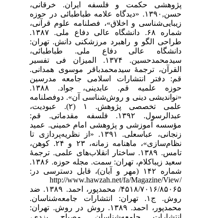
ژوهشی حکمت و فلسفه ایران. خرقانی،
حسن,۱۳۹۰. «دیدگاه علامه طباطبائی در حوزه
یبایی‌شناسی و اخلاق»، فصلنامه علوم قرآنی،
شماره ۶۸. دانشگاه عالی دفاع ملی. ۱۳۸۷.
راحی الگو و راهبرد مرزشکنی دانش. تهران:
انشگاه عالی دفاع ملی. طباطبائی،
سیدمحمدحسین. ۱۳۷۴. المیزان فی تفسیر
لقرآن، ترجمۀ سیدمحمدباقر موسوی همدانی.
م: دفتر انتشارات اسلامی جامعه مدرسین
حوزه علمیه قم. عابدینی، جواد. ۱۳۸۸.
نواندیشی دینی و روش‌شناسی آن». دوفصلنامه
علمی تخصصی پژوهش. ۱ (۲). عبودیت،
عبدالرسول. ۱۳۹۲. فلسفه‌ مقدماتی. قم:
ؤسسه آموزشی و پژوهشی امام خمینی. عمید
زنجانی، عباسعلی. ۱۳۹۱. «از نظریه‌پردازی تا
نظام‌سازی»، ماهنامه زمانه، ۲۳ و ۲۴. کوهن،
تامس. ۱۳۸۹. ساختار انقلاب‌های علمی. ترجمۀ
سعید زیباکلام، تهران: سمت. مجله حوزه. ۱۳۸۶.
شماره ۱۴۲ (مهر و آبان)، قابل دسترسی در:
http://www.hawzah.net/fa/Magazine/View
۴۵۱۸/۷۰۱۶/۸۵۰۶۵/ محمدپور، احمد. ۱۳۸۹. ضد
روش. ج۱. تهران: انتشارات جامعه‌شناسان.
محمدپور، احمد. ۱۳۸۹. روش در روش. تهران:
نتشارات جامعه‌شناسان. مصباح یزدی،