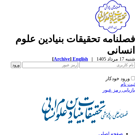
ه تحقیقات بنیادین علوم
[
Archive
]
English
|
ار
عبور
اصلی