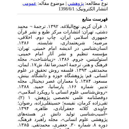
وع مطالعه:
پژوهشي
| موضوع مقاله:
عمومى
تشار الکترونیک: 1398/6/1
هرست منابع
۱. قرآن کریم. نهج‌البلاغه. ۱۳۹۲. ترجمۀ ¬ محمد
شتی، تهران: انتشارات مرکز طبع و نشر قرآن
مهوری اسلامی ایران، چاپ دوم. اخلاقی،
مرضیه؛ شریعتمداری، شایسته. ۱۳۸۶.
نسان‌شناسی در اندیشه امام خمینی. تهران:
ؤسسه تنظیم و نشر آثار امام خمینی.
استولنیتس، جروم. ۱۳۸۶. «زیباشناخت». مجله
فرهنگ و هنر، ترجمۀ احمدرضا تقا، ش۱۷. ایمان،
محمدتقی. ۱۳۹۳. فلسفه روش تحقیق در علوم
نسانی. قم: پژوهشگاه حوزه و دانشگاه. بینش،
مسعود. ۱۳۸۴. با معماران عصر دیجیتال. مجله
تدبیر. شماره ۱۶۶. پارسانیا، حمید. ۱۳۸۸.
روش‌شناسی علوم انسانی با رویکرد اسلامی»،
دوفصلنامه علمی تخصصی پژوهش، ۱ (۲).
قی‌زاده کرمان، نفیسه؛ حسینقلی‌زاده، رضوان؛
جاویدی کلاته جعفرآبادی، طاهره. ۱۳۹۴.
آسیب‌شناسی تولید دانش در هسته‌های
ژوهشی علوم انسانی»، مجله راهبرد فرهنگ،
دوره ۸. شماره ۳۰. جعفری، محمدتقی. ۱۳۸۵.