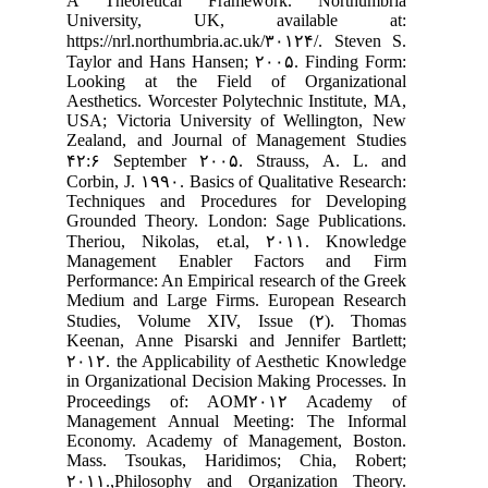
A Theoretical Framework. Northumbri
University, UK, available at
https://nrl.northumbria.ac.uk/۳۰۱۲۴/. Steven S
Taylor and Hans Hansen; ۲۰۰۵. Finding Form
Looking at the Field of Organizationa
Aesthetics. Worcester Polytechnic Institute, MA
USA; Victoria University of Wellington, Ne
Zealand, and Journal of Management Studie
۴۲:۶ September ۲۰۰۵. Strauss, A. L. an
Corbin, J. ۱۹۹۰. Basics of Qualitative Research
Techniques and Procedures for Developin
Grounded Theory. London: Sage Publications
Theriou, Nikolas, et.al, ۲۰۱۱. Knowledg
Management Enabler Factors and Fir
Performance: An Empirical research of the Gree
Medium and Large Firms. European Researc
Studies, Volume XIV, Issue (۲). Thoma
Keenan, Anne Pisarski and Jennifer Bartlett
۲۰۱۲. the Applicability of Aesthetic Knowledg
in Organizational Decision Making Processes. I
Proceedings of: AOM۲۰۱۲ Academy o
Management Annual Meeting: The Informa
Economy. Academy of Management, Boston
Mass. Tsoukas, Haridimos; Chia, Robert
۲۰۱۱.,Philosophy and Organization Theory