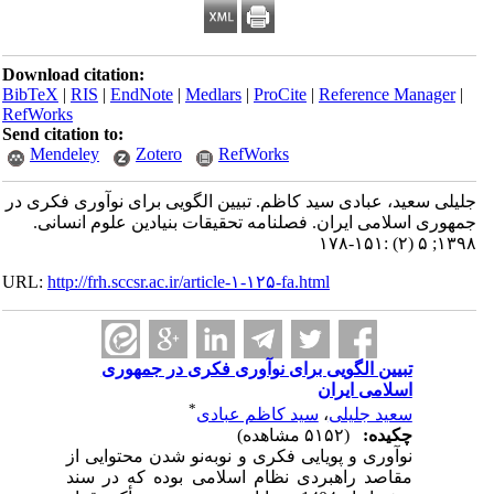
Download citation:
BibTeX
|
RIS
|
EndNote
|
Medlars
|
ProCite
|
Reference 
RefWorks
Send citation to:
Mendeley
Zotero
RefWorks
د، عبادی سید کاظم. تبیین الگویی برای نوآوری فکری در
لامی ایران. فصلنامه تحقیقات بنیادین علوم انسانی.
URL:
http://frh.sccsr.ac.ir/article-۱-۱۲۵-fa.html
بیین الگویی برای نوآوری فکری در جمهوری
سلامی ایران
*
عید جلیلی
،
سید کاظم عبادی
کیده:
(۵۱۵۲ مشاهده)
وآوری و پویایی فکری و نوبه‌نو شدن محتوایی از
قاصد راهبردی نظام اسلامی بوده که در سند