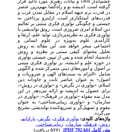
چشم‌انداز 1404 و بیانات رهبری مورد تأکید قرار
رفته است. اندیشه‌ نو و راه‌گشا مهم‌ترین عنصر
ر قدرت نرم جبهه اسلام در مقابل تمدن غرب و
قدرت‌های استکباری است. ازاین‎رو پرداختن به
یستی و چگونگی نوآوری فکری مبتنی بر تعالیم
ین اسلام امری ضروری است. رونق نواندیشی یا
وآوری فکری به نظریه‌پردازی، تولید علم، ارتقا و
ارآمدی علوم به‌ویژه در علوم انسانی و
جتماعی منجر خواهد شد. این مقاله به روش
حلیل محتوای کیفی مبتنی بر نظریه و روش
اده‌بنیاد انجام شده و پس از تبیین چیستی نوآوری
ر حوزه علم و اندیشه، بر نوآوری فکری مبتنی
ر اصول و آموزه‌های دینی متمرکز شده و الگویی
امل «التزام به سنت‌های الهی و ضروریات و
صول» به عنوان عناصر ثابت و جاودانه‌ دین
سلام، «نوآوری در نگرش» و «نوآوری در روش»،
رای حصول به اندیشه نو ارائه می‌دهد. در این
دل سه مقوله «نوآوری در فرهنگ»، «نوآوری در
ازمان» و «نوآوری زیبایی‌شناختی» به عنوان
قوم و تسهیل‌گر و تسریع‌کننده نواندیشی تشریح
ی‌گردد.
اژه‌های کلیدی:
نوآوری فکری
،
نگرش
،
پارادایم
،
وش
،
فرهنگ
،
سازمان
،
زیبایی‌شناختی.
تن کامل
[PDF 792 kb]
(۵۷۷ دریافت)