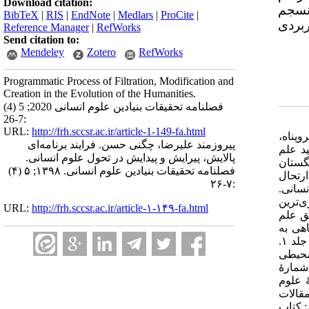
Download citation:
منسجم
BibTeX
|
RIS
|
EndNote
|
Medlars
|
ProCite
|
بردی
Reference Manager
|
RefWorks
Send citation to:
Mendeley
Zotero
RefWorks
Programmatic Process of Filtration, Modification and
Creation in the Evolution of the Humanities.
فصلنامه تحقیقات بنیادین علوم انسانی 2020; 5 (4)
:7-26
URL:
http://frh.sccsr.ac.ir/article-1-149-fa.html
روپناه،
پیروزمند علیرضا، چگنی حسن. فرایند برنامه‌ای
ی در بایسته‌های تولید علم
پالایش، پیرایش و پیدایش در تحول علوم انسانی.
گستان
فصلنامه تحقیقات بنیادین علوم انسانی. ۱۳۹۸; ۵ (۴)
ارتحال
:۷-۲۶
نسانی.
زاده، سید حسین. ۱۳۹۵. «انتقاد؛ محوری‌ترین
URL:
http://frh.sccsr.ac.ir/article-۱-۱۴۹-fa.html
ان و راهکارهای تحقق علم
انی با نگاهی به
مؤلفه‌ها و آسیب‌های مطرح در آن». فصلنامۀ مطالعات معرفتی در دانشگاه اسلامی. شمارۀ ۴. کلینی، محمد بن یعقوب. ۱۳۶۹. اصول کافی. جلد ۱.
گی. محیطی
ی. شمارۀ
۱۳۸. جستارهایی در فلسفۀ علوم
. مجموعه مقالات
 کتاب