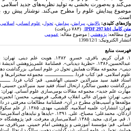
می‌کند و به‌صورت بخشی به تولید نظریه‌های جدید اسلامی م
موضوع پیدایش علوم را مطرح می‌کند. نوشتار پیش رو، 
است.
واژه‌های کلیدی:
پالایش
،
پیرایش
،
پیدایش
،
تحول
،
علوم انسانی
،
اسلامی‌
متن کامل
[PDF 297 kb]
(۷۸۳ دریافت)
نوع مطالعه:
پژوهشي
| موضوع مقاله:
عمومى
انتشار الکترونیک: 1398/12/1
فهرست منابع
۱. قرآن کریم. باقری، خسرو. ۱۳۸۲.
دینی». مجموعه مقالات همایش تحول در علوم انسانی. بزرگداشت دهم
علوم اسلامی. قم: کتاب فردا. ـــــــــــــــــــ‌. مجموعه سخنرانی‌
استاد فقید سید منیرالدین حسینی الهاشمی. قم: کتاب فردا. ــــــــ
تهران: انتشارات علمیه 
اردکان، محمدعلی؛ مصباح، علی. ۱۳۹۱. «ب
همایش تحول در علوم انسانی (بزرگداشت دهمین سالگرد ارتحال استاد