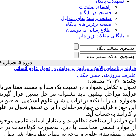
تسهیلات پایگاه
راهنمای صفحات
جستجو در پایگاه
صفحه پرسش‌های متداول
صفحه برترین‌های پایگاه
اطلاع‌رسانی به دوستان
بایگانی مقالات زیر چاپ
دوره ۵، شماره ۴ - ( ۱۲-۱۳۹۸ )
فرایند برنامه‌ای پالایش، پیرایش و پیدایش در تحول علوم انسانی
*
علیرضا پیروزمند
،
حسن چگنی
چکیده:
(۴۷۰۴ مشاهده)
تحول و تکامل همواره در نسبت یک مبدأ و مقصد معنا می‌یاب
فرایند مراحل پیشین باید پشتوانۀ مراحل پسین قرار گیرند.
همواره آن را با تکیه بر تراث پیشین علوم اسلامی به جلو برد؛
این حوزه فرایندی چهارمرحله‌ای را برای تحقق تحول در علو
و کارآمد به‌حساب آید.
این فرایند از شناخت نظام‌مند و مبنادار ادبیات علمی موجود 
از موارد قطعی مخالفت با دین، به‌صورت کوتاه‌مدت در حل
ضمن طبقه‌بندی علوم و توجه به نظام نظریه‌ها، شرایط را 