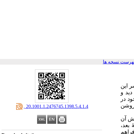
هرست نسخه ها
ر این
دید و
ود در
 روشن
‎ 20.1001.1.2476745.1398.5.4.1.4
یش آن
 بعد،
فراهم