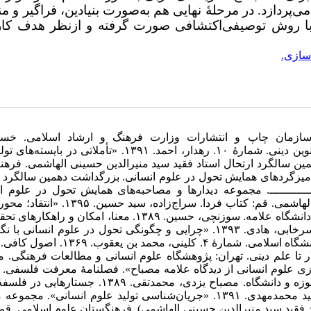
ی‌پردازد. در مرحلۀ نهایی هم به‌صورت بنیادین، فراگیر و 
با روش توصیفی‌اکتشافی صورت گرفته و ازنظر هدف کار
سازی.
 هویت علم دینی. تهران: سازمان چاپ و انتشارات وزارت فرهنگ و ارشاد اسلامی. خس
عبدالحسین,۱۳۸۶. «نظریۀ دیدبانی». فصلنامۀ علمی‌پژوهشی اندیشۀ نوین دینی. شمارۀ ۱۰. رهدار، احمد. ۱۳۹۱. «تأملات
ین سالگرد ارتحال استاد فقید سید منیرالدین حسینی الهاشمی. فرهن
ها و میزگردهای همایش تحول در علوم انسانی. بزرگداشت دهمین سالگرد 
ـــــــــــ‌. مجموعه دیدارها و مصاحبه‌های همایش تحول در علوم ا
بزرگداشت دهمین سالگرد ارتحال استاد فقید سید منیرالدین حسینی الهاشمی. قم: کتاب فردا. سراج‌
مهارت علم جدید». مجموعه مقالات بومی‌سازی علوم انسانی. تهران: دانشگاه علامه. سوزنچی، حسین. ۱۳۸۹. معنا، امک
دینی. تهران: شورای عالی انقلاب فرهنگی. فرمهینی، محسن؛ انجمن‌سرخابی، هادی. ۱۳۹۳. «چرایی و چگونگی تحول در علوم انس
اسلامیه. گلشنی، مهدی. ۱۳۸۵. از علم سکولار تا علم دینی. تهران: پژوهشگاه علوم انسانی و مطالعات فرهن
ایدها و نبایدهای اسلامی‌سازی علوم انسانی از دیدگاه علامه مصباح». فصلنامۀ معرفت فلسف
۱. قم. مرادی، مجید. ۱۳۸۵. اسلامی‌سازی معرفت. قم: پژوهشگاه حوزه و دانشگاه. مصباح یزدی، محمدتقی. ۹
انسانی. قم: مؤسسۀ آموزشی و پژوهشی امام خمینی. میرباقری، سید محمدمهدی. ۱۳۹۱. «جریان‌شناسی تولید علوم انسانی»
 فقید سید منیرالدین حسینی الهاشمی). فرهنگستان علوم اسلامی. قم: