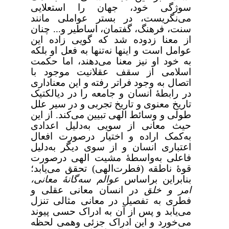
سوژگی خود، جهان را استعلایی
می‌نگریست، در بستر عواملی مانند
سنت، فرهنگ، گفتمان، اساطیر و... چنان
از معنا زدوده شد که گویی زاده این
عوامل است و اینها نه‌تنها به فعل او بلکه
به خود او نیز معنا می‌دهند، اما حکمت
اسلامی از سقف عقلانیت موجود با
اتصال به وجود فراتر رفته و این معناداری
در رابطۀ انسان و جامعه را در دیالکتیک
تاریخ معنوی و تاریخ تجربی و در سیر علل
طولی و وسائط الهی تبیین می‌کند. از این
حیث
معانی از سویی به‌دلیل اعدادی
به‌کمک اراده و اختیار درصورت افعال
اعتباری انسان و از سوی دیگر به‌دلیل
فاعلی به‌واسطۀ مشیت‌ الهی درصورت
قوۀ ناطقه (فطرت‌الهی) تحقق می‌یابد؛
بنابراین براساس
عوالم سه‌گانۀ معانی،
امر و خلق
در انسان معانی عقلی و
فطری به تفصیل در معانی مثالی تنزل
می‌یابد و پس از آن به ادراک حسی پیوند
می‌خورد و این ادراک جزئی وهمی لحظه