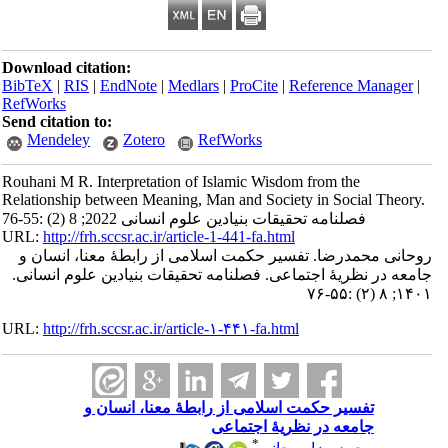
Download citation:
BibTeX
|
RIS
|
EndNote
|
Medlars
|
ProCite
|
Reference Manager
|
RefWorks
Send citation to:
Mendeley
Zotero
RefWorks
Rouhani M R. Interpretation of Islamic Wisdom from the
Relationship between Meaning, Man and Society in Social Theory.
فصلنامه تحقیقات بنیادین علوم انسانی 2022; 8 (2) :55-76
URL:
http://frh.sccsr.ac.ir/article-1-441-fa.html
روحانی محمدرضا. تفسیر حکمت اسلامی از رابطۀ معنا، انسان و
جامعه در نظریۀ اجتماعی. فصلنامه تحقیقات بنیادین علوم انسانی.
۱۴۰۱; ۸ (۲) :۵۵-۷۶
URL:
http://frh.sccsr.ac.ir/article-۱-۴۴۱-fa.html
تفسیر حکمت اسلامی از رابطۀ معنا، انسان و
جامعه در نظریۀ اجتماعی
*