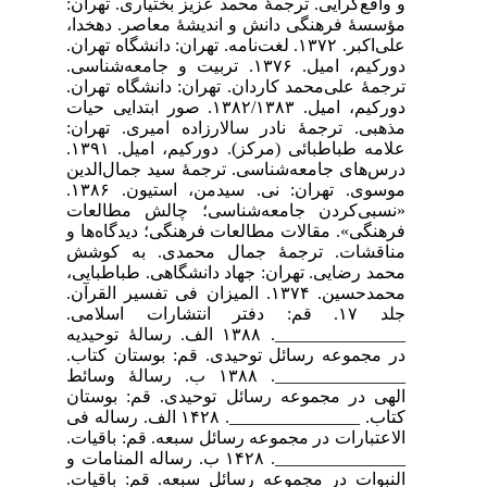
و واقع‌گرایی. ترجمۀ محمد عزیز بختیاری. تهران:
مؤسسۀ فرهنگی دانش و اندیشۀ معاصر. دهخدا،
علی‌اکبر. ۱۳۷۲. لغت‌نامه. تهران: دانشگاه تهران.
دورکیم، امیل. ۱۳۷۶. تربیت و جامعه‌شناسی.
ترجمۀ علی‌محمد کاردان. تهران: دانشگاه تهران.
دورکیم، امیل. ۱۳۸۲/۱۳۸۳. صور ابتدایی حیات
مذهبی. ترجمۀ نادر سالارزاده امیری. تهران:
علامه طباطبائی (مرکز). دورکیم، امیل. ۱۳۹۱.
درس‌های جامعه‌شناسی. ترجمۀ سید جمال‌الدین
موسوی. تهران: نی. سیدمن، استیون. ۱۳۸۶.
«نسبی‌کردن جامعه‌شناسی؛ چالش مطالعات
فرهنگی». مقالات مطالعات فرهنگی؛ دیدگاه‌ها و
مناقشات. ترجمۀ جمال محمدی. به کوشش
محمد رضایی. تهران: جهاد دانشگاهی. طباطبایی،
محمدحسین. ۱۳۷۴. المیزان فی تفسیر القرآن.
جلد ۱۷. قم: دفتر انتشارات اسلامی.
_______________. ۱۳۸۸ الف. رسالۀ توحیدیه
در مجموعه رسائل توحیدی. قم: بوستان کتاب.
_______________. ۱۳۸۸ ب. رسالۀ وسائط
الهی در مجموعه رسائل توحیدی. قم: بوستان
کتاب. _______________. ۱۴۲۸ الف. رساله فی
الاعتبارات در مجموعه رسائل سبعه. قم: باقیات.
_______________. ۱۴۲۸ ب. رساله المنامات و
النبوات در مجموعه رسائل سبعه. قم: باقیات.