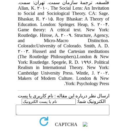
فلسفه. ترجمۀ سازمان سمت. تهران: سمت.
Allan, K. ۲۰۱۰. The Social Lens: An Invitation
to Social and Sociological Theory. CA: Sage.
Bhaskar, R. ۲۰۱۵. Roy Bhaskar: A Theory of
Education. London: Springer. Heap, S. ۲۰۰۴.
Game theory: A critical text. New York:
Routledge. Hirose, A. ۲۰۰۹. Structure, Agency,
and Micro-Macro Distinction.
Colorado:University of Colorado. Smith, A. D.
۲۰۰۳. Husserl and the Cartesian meditations
(The Routledge Philosophers).London & New
York: Routledge. Spegele, R. D. ۱۹۹۶. Political
Realism in International Theory. New York:
Cambridge University Press. Wintle, J. ۲۰۰۲.
Makers of Modern Culture. London & New
York: Psychology Press.
ارسال نظر درباره این مقاله : نام کاربری یا پست
الکترونیک شما: