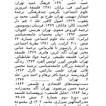
عمید، حسن. ۱۳۹۰. فرهنگ عمید. تهران:
امیرکبیر. فی، برایان. ۱۳۸۱. فلسفهٔ امروزین
علوم اجتماعی؛ نگرشی چندفرهنگی. ترجمۀ
خشایار دیهیمی. تهران: طرح نو. کلینی، محمد بن
یعقوب. ۱۴۲۹. اصول کافی. جلد ۱. قم: دار
الحدیث. کالر، جاناتان. ۱۳۷۹. فردینان دوسوسور.
ترجمۀ کوروش صفوی. تهران: هرمس. کچویان،
حسین. ۱۳۹۲. «بیان مختصات جامعه‌شناسی
ایرانی». کتاب ماه علوم اجتماعی. شمارۀ، ۶۳
صص ۱۰-۴. کرایب، یان. ۱۳۸۱ نظریۀ اجتماعی
مدرن: از پارسونز تا هابرماس. ترجمۀ عباس
مخبر. تهران: آگه. کربن، هانری. ۱۳۶۹. فلسفه
ایرانی؛ فلسفه تطبیقی. ترجمۀ جواد طباطبائی.
تهران: طوس. کوزر، لوئیس آلفرد. ۱۳۷۳. زندگی
و اندیشۀ بزرگان جامعه‌شناسی. ترجمۀ محسن
ثلاثی. تهران: علمی. مارکس، کارل. ۱۳۶۳.
گروندریسه. ترجمۀ باقر پرهام و احمد تدین. جلد
۲. تهران: آگه. _________. ۱۳۷۷.
دست‌نوشته‌های اقتصادی و فلسفی ۱۸۴۴.
ترجمۀ حسن مرتضوی. تهران: آگه. محمدزاده،
رضا. ۱۳۸۳. «تحلیل فلسفی». پژوهشنامۀ فلسفه
دین. دورۀ دوم. شمارۀ ۲. صص ۶۷-۹۹.
صدرالمتألهین شیرازی، محمد. ۱۳۰۲ ق. مجموعۀ