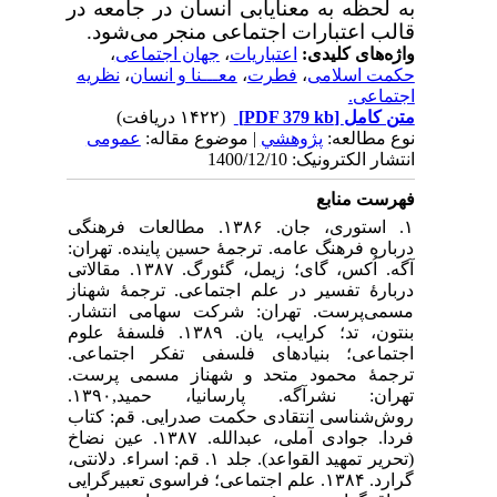
به لحظه به معنایابی انسان در جامعه در
قالب اعتبارات اجتماعی منجر می‌شود.
واژه‌های کلیدی:
اعتباریات
،
جهان اجتماعی
،
حکمت اسلامی
،
فطرت
،
معـــنا و انسان
،
نظریه
اجتماعی.
متن کامل
[PDF 379 kb]
(۱۴۲۲ دریافت)
نوع مطالعه:
پژوهشي
| موضوع مقاله:
عمومى
انتشار الکترونیک: 1400/12/10
فهرست منابع
۱. استوری، جان. ۱۳۸۶. مطالعات فرهنگی
درباره فرهنگ عامه. ترجمۀ حسین پاینده. تهران:
آگه. اُکس، گای؛ زیمل، گئورگ. ۱۳۸۷. مقالاتی
دربارۀ تفسیر در علم اجتماعی. ترجمۀ شهناز
مسمی‌پرست. تهران: شرکت سهامی انتشار.
بنتون، تد؛ کرایب، یان. ۱۳۸۹. فلسفۀ علوم
اجتماعی؛ بنیادهای فلسفی تفکر اجتماعی.
ترجمۀ محمود متحد و شهناز مسمی پرست.
تهران: نشرآگه. پارسانیا، حمید,۱۳۹۰.
روش‌شناسی انتقادی حکمت صدرایی. قم: کتاب
فردا. جوادی آملی، عبدالله. ۱۳۸۷. عین نضاخ
(تحریر تمهید القواعد). جلد ۱. قم: اسراء. دلانتی،
گرارد. ۱۳۸۴. علم اجتماعی؛ فراسوی تعبیرگرایی