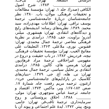
الرسائل التسعۀ. تهران: بی‌جــا.
___________________. ۱۳۸۳. شرح اصول
الکافی (صدرا). جلد ۱. تهران: مؤسسۀ مطالعات
و تحقیقات فرهنگی. مولان، باب. ۱۳۸۰. نظر
جامعه‌شناسان دربارۀ جامعه‌شناسی. ترجمۀ
یوسف نراقی. تهران: اطلاعات مهدی‌زاده، سید
محمد. ۱۳۸۹. نظریه‌های رسانه: اندیشه‌های رایج
و دیدگاه‌های انتقادی. تهران: همشهری. میلنر،
آندرو؛ براویت، جف. ۱۳۸۵. درآمدی بر نظریۀ
فرهنگی معاصر. ترجمۀ جمال محمدی. تهران:
ققنوس. نوری، ملاعلی. ۱۳۶۳. التعلیقات علی
مفاتیح الغیب. تهران: مؤسسۀ تحقیقات فرهنگی.
نیچه، فردریش. ۱۳۸۲. در باب حقیقت و دروغ در
مفهومی غیراخلاقی ترجمۀ مراد فرهادپور.
تهران: هرمس. های، کالین. ۱۳۸۵. درآمدی
انتقادی بر تحلیل سیاسی. ترجمۀ جمال محمدی.
تهران: نی. هله، اچ. جی. ۱۳۷۹. «بنیان‌های
کلاسیک در پارادایم‌های جامعه‌شناسی خرد».
ارغنون. ترجمه مریم رفعت جاه. شمارۀ ۱۷.
صص ۱۸۲-۱۶۷. وبر، ماکس. ۱۳۷۴. اقتصاد و
جامعه. ترجمۀ عباس منوچهری. تهران: مولی.
_______. ۱۳۸۸. اخلاق پروتستانی و روح
سرمایه‌داری. ترجمۀ ثاقب‌فر. تهران: جامی.
وینچ، پیتر. ۱۳۷۲. ایدۀ علم اجتماعی و پیوند آن با