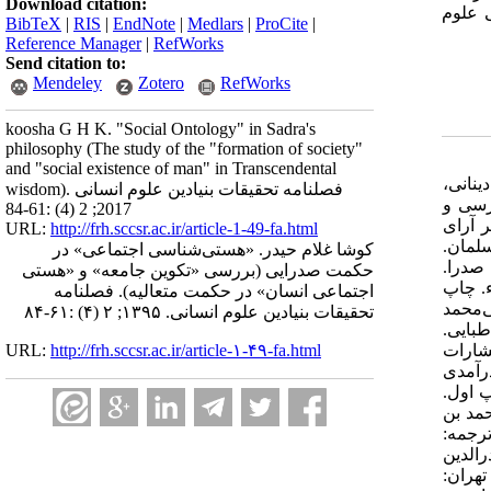
Download citation:
 علوم
BibTeX
|
RIS
|
EndNote
|
Medlars
|
ProCite
|
Reference Manager
|
RefWorks
Send citation to:
Mendeley
Zotero
RefWorks
koosha G H K. "Social Ontology" in Sadra's
philosophy (The study of the "formation of society"
and "social existence of man" in Transcendental
دینانی،
wisdom). فصلنامه تحقیقات بنیادین علوم انسانی
تهران: طرح نو. چاپ اول. اعوانی، غلام‌رضا، و بیدهندی، محمد (۱۳۸۲). بررسی و
2017; 2 (4) :61-84
ان. ۳۴-۳۵، ۱۸-۱. افروغ، عماد (۱۳۹۴). شرحی بر آرای
URL:
http://frh.sccsr.ac.ir/article-1-49-fa.html
دیشمندان مسلمان.
کوشا غلام حیدر. «هستی‌شناسی اجتماعی» در
نامه صدرا.
حکمت صدرایی (بررسی «تکوین جامعه» و «هستی
آملی، عبدالله (۱۳۷۵). رحیق مختوم. ج۱. قم: اسراء. چاپ
اجتماعی انسان» در حکمت متعالیه). فصلنامه
. ترجمه: علی‌محمد
تحقیقات بنیادین علوم انسانی. ۱۳۹۵; ۲ (۴) :۶۱-۸۴
ه طباطبایی.
 انتشارات
URL:
http://frh.sccsr.ac.ir/article-۱-۴۹-fa.html
رآمدی
. چاپ اول.
محمد بن
الآیات. تعلیق و ترجمه:
وم. صدرالدین
محمد خواجوی. تهران: