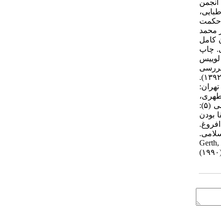
. تهران: انجمن
ث العربی. طباطبایی،
یت، عبدالرسول (۱۳۸۹). خطوط کلی حکمت
امی. ۵۲-۵۱، ۲۰۸-۱۷۷. فارابی، ابونصر محمد
 قدرت‌الله (۱۳۹۳). مناسبات انسان کامل
: نشر نی. چاپ
عی در فلسفه صدرا. سیاست متعالیه. ۵، ۱۰۲-۸۳.. کوزر، لوییس
اسی. ترجمه: محسن ثلاثی. تهران: انتشارات علمی. چاپ دوازدهم. کوشا، غلام‌حیدر (۱۳۹۲). بررسی
انتقادی مبانی جامعه‌شناسان در مطالعه دین. پایان‌نامه کارشناسی ارشد. مؤسسه آموزشی و پژوهشی امام خمینی. قم. لک‌زایی، شریف (۱۳۹۲).
ز دیدگاه قرآن. تهران:
هشتم. مطهری،
مرتضی (۱۳۸۷ الف). مجموعه آثار (۵): شرح منظومه. تهران: صدرا. چاپ پنجم. مطهری، مرتضی (۱۳۸۷ ب). مقدمه‌ای بر جهان‌بینی اسلامی (۵):
 البقا بودن
اد افروغ.
ر اسلامی.
Gerth,
(۱۹۹۰)