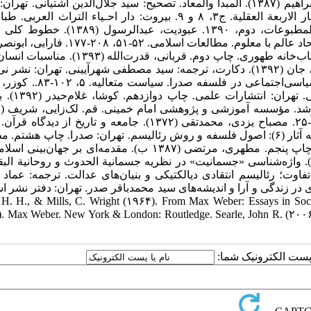
مؤسسه تحقیقات فرهنگی. چاپ اول. صدرالدین شیرازی، محمد بن ابراهیم (۱۳۸۷). المبدأ والمعاد. تصحیح: سید جلال‌الدین آشتیانی
حکمت و فلسفه. صدرالدین شیرازی، محمد بن ابراهیم (۱۹۸۱). اسفار الاربعة العقلیة. ج۳، ۸ و ۹. بیروت: دار احـیاء الترا
محمدحسین، المیزان فی تفسیر القرآن، بیروت، موسسه الاعلمی للمطبوعات، دوم، ۱۳۹۰. عبود
متعالیه. تهران: سمت. چاپ اول. عرب مؤمنی، ناصر (۱۳۸۰). درباره اتحاد عالم با معلوم. مطالعات اسل
(۱۳۶۱). اندیشه‌های اهل مدینه فاضله. ترجمه: جعفر سجادی. تهران: کتاب‌خانه طهوری. چاپ دوم. قربانی،
و خلافت الهی در اندیشه ملاصدرا. حکمت اسراء. ۲۰، ۴۴-۱۹. کاتینگم، جان (۱۳۹۲). دکارت، ترجمه: سید مصطفی شهرآیینی. تهران
اول. کریمی، محمدکاظم، و خان‌محمدی، کریم (۱۳۹۳). رویکردهای سیاسی‌اجتما
(۱۳۸۵). زندگی و اندیشه بزرگان جامعه‌شن
فرد و جامعه در حکمت سیاسی متعالیه. سیاست متعالیه. ۱ (۳)، ۴۲-۲۵. مصباح یزدی، محمدتقی (۱۳۷۲). جامعه و تاریخ ا
سازمان تبلیغات اسلامی. چاپ دوم. مطهری، مرتضی (۱۳۶۲). مجموعه آثار (۶): اصول فلسفه و روش رئالیسم.‌ تهران: صدرا.‌ چاپ 
امعه و تاریخ. تهران: صدرا. موسوی، هادی، و علی‌پور، مهدی (۱۳۸۸). واژه‌شناسی «جسمانیت» در نظریه جسمانیة الحدوث و روحانیة
، ۱۵۲-۱۳۱. نری، آلن (۱۳۹۴). دیالکتیک و تفاوت؛ رئالیسم انتقادی دیالکتیکی و بنیان‌های عدالت. ترجمه: عم
ی، عبدالله (۱۳۹۴). صدر اندیشه: سیری در زندگی و آرا و اندیشه‌های سید محمدباقر صدر. تهران: دفتر نش
 H. H., & Mills, C. Wright (۱۹۶۴). From Max Weber: Essays in Sociology
. Max Weber. New York & London: Routledge. Searle, John R. (۲۰۰۶).
ا پست الکترونیک شما: