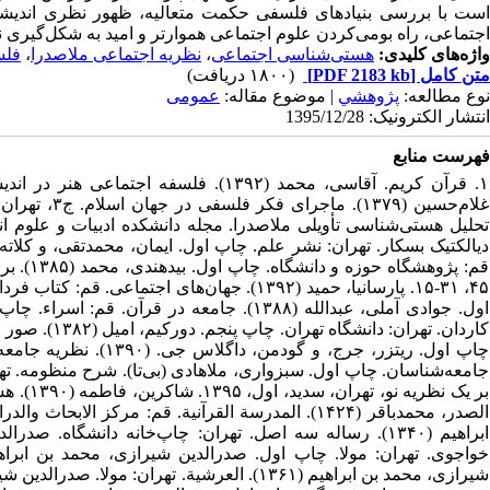
است با بررسی بنیادهای فلسفی حکمت متعالیه، ظهور نظری اندیشه ص
اجتماعی، راه بومی‌کردن علوم اجتماعی هموارتر و امید به شکل‌گیری 
واژه‌های کلیدی:
هستی‌شناسی اجتماعی
،
نظریه اجتماعی ملاصدرا
،
فلس
متن کامل
[PDF 2183 kb]
(۱۸۰۰ دریافت)
نوع مطالعه:
پژوهشي
| موضوع مقاله:
عمومى
انتشار الکترونیک: 1395/12/28
فهرست منابع
۱. قرآن کریم. آقاسی، محمد (۱۳۹۲). فلسف
قم: پژو
کاردان. تهران
چاپ اول. ریتزر، جرج، 
جامعه‌شناسان. چاپ اول. سبزواری، ملاهادی (بی‌تا). شرح منظومه. 
بر یک ن
الصدر، محمدباقر (۱۴۲۴). المدرسة القرآنیة. قم: مرک