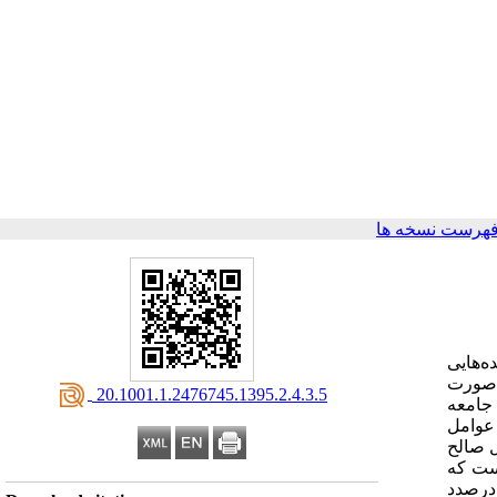
فهرست نسخه ها
ه‌هایی
 صورت
‎ 20.1001.1.2476745.1395.2.4.3.5
 جامعه
 عوامل
ل صالح
ست که
 درصدد