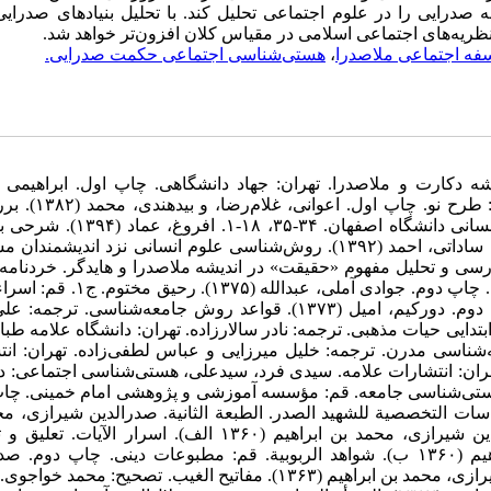
درایی را در علوم اجتماعی تحلیل کند. با تحلیل بنیادهای صدرایی
نظریه‌های اجتماعی اسلامی در مقیاس کلان افزون‌تر خواهد شد.
فه اجتماعی ملاصدرا
،
هستی‌شناسی اجتماعی حکمت صدرایی.
ه اجتماعی هنر در اندیشه دکارت و ملاصدرا. تهران: جهاد دانشگاهی. چاپ اول. ابراهیمی 
غلام‌حسین (۱۳۷۹). ماجرای فکر فلسفی در جهان اسلام. ج۳، 
تحلیل هستی‌شناسی تأویلی ملاصدرا. مجله دانشکده ادبیات و علوم انسانی دانشگاه اصفه
دیالکتیک بسکار. تهران: نشر علم. چاپ اول. ایمان، محمدتقی، و کلاته ساداتی، احمد (۱۳۹۲). روش‌شناسی علوم انسانی نزد ان
هشگاه حوزه و دانشگاه. چاپ اول. بیدهندی، محمد (۱۳۸۵). بررسی و تحلیل مفهوم «حقیقت» در اندیشه ملاصدرا و هایدگر. خرد
۴۵، ۳۱-۱۵. پارسانیا، حمید (۱۳۹۲). جهان‌های اجتماعی. قم: کتاب فردا. چاپ دوم. جوادی 
اول. جوادی آملی، عبدالله (۱۳۸۸). جامعه در قرآن. قم: اسراء. چاپ دوم. دورکیم، امیل (۱۳۷۳). قواعد روش جامعه‌شناسی
: دانشگاه تهران. چاپ پنجم. دورکیم، امیل (۱۳۸۲). صور ابتدایی حیات مذهبی. ترجمه: نادر سالارزاده. تهران: دانشگاه علام
و گودمن، داگلاس جی. (۱۳۹۰). نظریه جامعه‌شناسی مدرن. ترجمه: خلیل میرزایی و عباس لطفی‌زاده. تهران:
تهران: انتشارات علامه. سیدی فرد، سیدعلی، هستی‌شناسی اجتماعی: د
ظریه نو، تهران، سدید، اول، ۱۳۹۵. شاکرین، فاطمه (۱۳۹۰). هستی‌شناسی جامعه. قم: مؤسسه آموزشی‌ و پژوهشی امام خمینی
ز الابحاث والدراسات التخصصیة للشهید الصدر. الطبعة الثانیة. صدرالدین شیرازی، 
ابراهیم (۱۳۴۰). رساله سه اصل. تهران: چاپ‌خانه دانشگاه. صدرالدین شیرازی، محمد بن ابراهیم (۱۳۶۰ الف). اسرار 
خواجوی. تهران: مولا. چاپ اول. صدرالدین شیرازی، محمد بن ابراهیم (۱۳۶۰ ب). شواهد الربوبیة. قم: مطبوعات دینی. چاپ د
شیرازی، محمد بن ابراهیم (۱۳۶۱). العرشیة. تهران: مولا. صدرالدین شیرازی، محمد بن ابراهیم (۱۳۶۳). مفاتیح الغیب. تصحیح: 