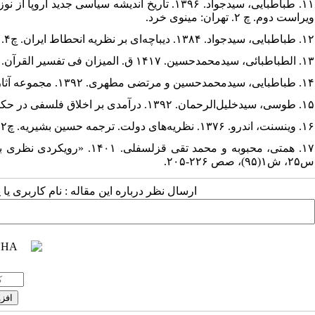
۱۱. طباطبایی، سیدجواد. ۱۳۹۶. تاریخ اندیشه سیا
ویراست دوم. چ ۲. تهران: مینوی خرد.
۱۲. طباطبایی، سیدجواد. ۱۳۸۴. دیباچه‌ای بر نظریه انحطاط ایران. چ۴. تهران: نگاه معاصر.
۱۳. الطباطبائی، سیدمحمدحسین. ۱۴۱۷ ق. المیزان فی تفسیر القرآن. ج۳. ط۵. قم: جماعه المدرسین فی الحوزه العلمیه فی قم المقدسه.
۱۴. طباطبایی، سیدمحمدحسین و مرتضی مطهری. ۱۳۹۲. مجموعه آثار: اصول فلسفه و روش رئالیسم. چ ۱۶. ج۶. تهران: صدرا.
۱۵. طوسی، سیدخلیل‌الرحمان. ۱۳۹۲. درآمدی بر اخلاق فلسفی در حکمت متعالیه. قم: پژوهشگاه علوم و فرهنگ اسلامی.
۱۶. وینسنت، اندرو. ۱۳۷۶. نظریه‌های دولت. ترجمه حسین بشیریه. چ۲. تهران: نی.
۱۷. همتی، محبوبه و محمد تق
س۲۵، ش۱(۹۵)، صص ۲۲۶-۲۰۵.
ارسال نظر درباره این مقاله : نام کاربری ی