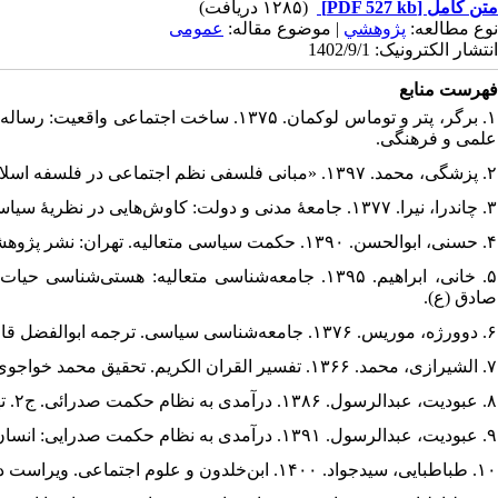
متن کامل
[PDF 527 kb]
(۱۲۸۵ دریافت)
نوع مطالعه:
پژوهشي
| موضوع مقاله:
عمومى
انتشار الکترونیک: 1402/9/1
فهرست منابع
۱. برگر، پتر و توماس لوکمان. ۱۳۷۵. ساخت
علمی و فرهنگی.
۲. پزشگی، محمد. ۱۳۹۷. «مبانی فلسفی نظم اجتماعی در فلسفه اسلامی». مطالعات راهبردی ناجا. س۳، ش ۴(۱۰)، صص۴۵-۲۳.
۳. چاندرا، نیرا. ۱۳۷۷. جامعهٔ مدنی و دولت: کاوش‌هایی در نظریهٔ سیاسی. ترجمه فریدون فاطمی و وحید بزرگی. تهران: مرکز.
۴. حسنی، ابوالحسن. ۱۳۹۰. حکمت سیاسی متعالیه. تهران: نشر پژوهشگاه فرهنگ و اندیشه اسلامی.
صادق (ع).
۶. دوورژه، موریس. ۱۳۷۶. جامعه‌شناسی سیاسی. ترجمه ابوالفضل قاضی. چ۴. تهران: دانشگاه تهران.
۷. الشیرازی، محمد. ۱۳۶۶. تفسیر القران الکریم. تحقیق محمد خواجوی. چ ۲. ج۷. قم: بیدار.
۸. عبودیت، عبدالرسول. ۱۳۸۶. درآمدی به نظام حکمت صدرائی. ج۲. تهران: سمت و مؤسسه آموزشی و پژوهشی امام خمینی (ره).
۹. عبودیت، عبدالرسول. ۱۳۹۱. درآمدی به نظام حکمت صدرایی: انسان‌شناسی. ج۳. تهران: سمت و مؤسسه آموزشی و پژوهشی امام خمینی (ره).
۱۰. طباطبایی، سیدجواد. ۱۴۰۰. ابن‌خلدون و علوم اجتماعی. ویراست دوم. تهران: مینوی خرد.