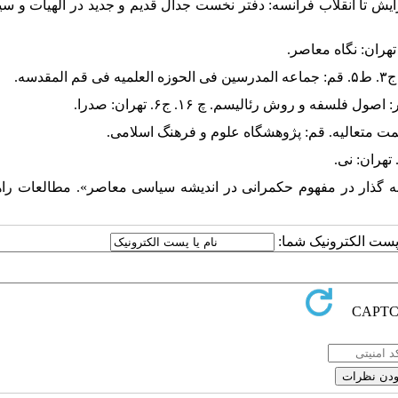
سی جدید اروپا از نوزایش تا انقلاب فرانسه: دفتر نخست جدال قدیم و جدید در الهیات و 
ی قزلسفلی. ۱۴۰۱. «رویکردی نظری به گذار در مفهوم حکمرانی در اندیشه سیاسی معاصر». مطالعات 
ا پست الکترونیک شما: