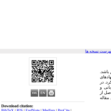
هرست نسخه ها
باشد.
ادهای
رد. در
انی و
صل از
مقاله
Download citation:
BibTeX
|
RIS
|
EndNote
|
Medlars
|
ProCite
|