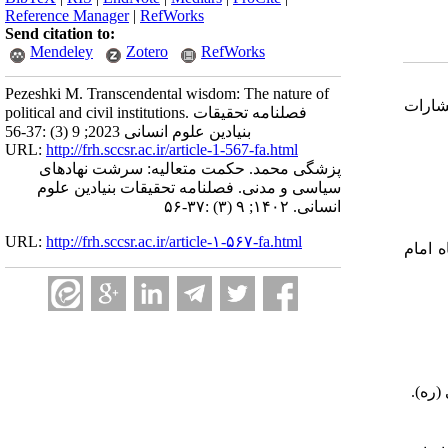
Reference Manager
|
RefWorks
Send citation to:
Mendeley
Zotero
RefWorks
Pezeshki M. Transcendental wisdom: The nature of
نتشارات
political and civil institutions. فصلنامه تحقیقات
بنیادین علوم انسانی 2023; 9 (3) :37-56
URL:
http://frh.sccsr.ac.ir/article-1-567-fa.html
پزشگی محمد. حکمت متعالیه: سرشت نهادهای
سیاسی و مدنی. فصلنامه تحقیقات بنیادین علوم
انسانی. ۱۴۰۲; ۹ (۳) :۳۷-۵۶
URL:
http://frh.sccsr.ac.ir/article-۱-۵۶۷-fa.html
و عرفان اسلامی. ج۱. تهران: دانشگاه امام