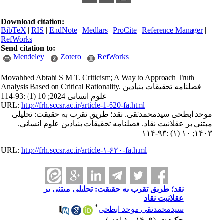
Download citation:
BibTeX
|
RIS
|
EndNote
|
Medlars
|
ProCite
|
Reference Manager
|
RefWorks
Send citation to:
Mendeley
Zotero
RefWorks
Movahhed Abtahi S M T. Criticism; A Way to Approach Truth
Analysis Based on Critical Rationality. فصلنامه تحقیقات بنیادین
علوم انسانی 2024; 10 (1) :93-114
URL:
http://frh.sccsr.ac.ir/article-1-620-fa.html
موحد ابطحی سیدمحمدتقی. نقد؛ طریق تقرب به حقیقت: تحلیلی
مبتنی بر عقلانیت نقاد. فصلنامه تحقیقات بنیادین علوم انسانی.
۱۴۰۳; ۱۰ (۱) :۹۳-۱۱۴
URL:
http://frh.sccsr.ac.ir/article-۱-۶۲۰-fa.html
نقد؛ طریق تقرب به حقیقت: تحلیلی مبتنی بر
عقلانیت نقاد
*
سیدمحمدتقی موحد ابطحی
چکیده:
(۱۴۰۹ مشاهده)