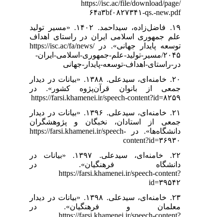
https://isc.ac/file/download/page/
۶۴a۳bf۰۸۲۷۳۴۱-qs.-new.pdf
۱۹. فاضل‌زاده، سیداحمد. ۱۴۰۲. «مسیر تولید
علم جمهوری اسلامی ایران در راستای اهداف
توسعه پایدار جهانی». در https://isc.ac/fa/news/
۲۰۴۵/مسیر-تولید-علم-جمهوری-اسلامی-ایران-
در-راستای-اهداف-توسعه-پایدار-جهانی
۲۰. خامنه‌ای، سیدعلی. ۱۳۸۸. «بیانات در دیدار
جمعی از بانوان قرآن‌پژوه کشور». در
https://farsi.khamenei.ir/speech-content?id=۸۲۵۹
۲۱. خامنه‌ای، سیدعلی. ۱۳۹۶. «بیانات در دیدار
جمعی از استادان، نخبگان و پژوهشگران
دانشگاه‌ها». در https://farsi.khamenei.ir/speech-
content?id=۳۶۹۳۰
۲۲. خامنه‌ای، سیدعلی. ۱۳۹۷. «بیانات در
دانشگاه فرهنگیان». در
https://farsi.khamenei.ir/speech-content?
id=۳۹۵۴۲
۲۳. خامنه‌ای، سیدعلی. ۱۳۹۸. «بیانات در دیدار
معلمان و فرهنگیان». در
https://farsi.khamenei.ir/speech-content?