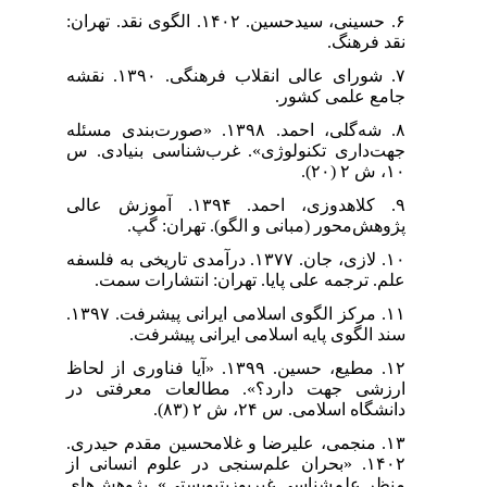
۶. حسینی، سیدحسین. ۱۴۰۲. الگوی نقد. تهران:
نقد فرهنگ.
۷. شورای عالی انقلاب فرهنگی. ۱۳۹۰. نقشه
جامع علمی کشور.
۸. شه‌گلی، احمد. ۱۳۹۸. «صورت‌بندی مسئله
جهت‌داری تکنولوژی». غرب‌شناسی بنیادی. س
۱۰، ش ۲ (۲۰).
۹. کلاهدوزی، احمد. ۱۳۹۴. آموزش عالی
پژوهش‌محور (مبانی و الگو). تهران: گپ.
۱۰. لازی، جان. ۱۳۷۷. درآمدی تاریخی به فلسفه
علم. ترجمه علی پایا. تهران: انتشارات سمت.
۱۱. مرکز الگوی اسلامی ایرانی پیشرفت. ۱۳۹۷.
سند الگوی پایه اسلامی ایرانی پیشرفت.
۱۲. مطیع، حسین. ۱۳۹۹. «آیا فناوری از لحاظ
ارزشی جهت دارد؟». مطالعات معرفتی در
دانشگاه اسلامی. س ۲۴، ش ۲ (۸۳).
۱۳. منجمی، علیرضا و غلامحسین مقدم حیدری.
۱۴۰۲. «بحران علم‌سنجی در علوم انسانی از
منظر علم‌شناسی غیرپوزیتیویستی». پژوهش‌های