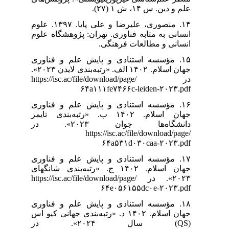
علم و دین. س ۱۴، ش ۱ (۲۷).
۱۴. منصوری، علیرضا و علی پایا. ۱۳۹۷. علوم
انسانی به مثابه فناوری. تهران: پژوهشگاه علوم
انسانی و مطالعات فرهنگی.
۱۵. مؤسسه استنادی و پایش علم و فناوری
جهان اسلام. ۱۴۰۲ الف. «رتبه‌بندی لایدن ۲۰۲۳».
در https://isc.ac/file/download/page/
۶۴a۱۱۱fe۷۴۶۶c-leiden-۲۰۲۳.pdf
۱۶. مؤسسه استنادی و پایش علم و فناوری
جهان اسلام. ۱۴۰۲ ب. «رتبه‌بندی تایمز
دانشگاه‌ها جوان ۲۰۲۳». در
https://isc.ac/file/download/page/
۶۴a۵۳۱d۰۳۰caa-۲۰۲۳.pdf
۱۷. مؤسسه استنادی و پایش علم و فناوری
جهان اسلام. ۱۴۰۲ ج. «رتبه‌بندی شانگهای
۲۰۲۳». در https://isc.ac/file/download/page/
۶۴e۰۵۶۱۵۵dc۰e-۲۰۲۳.pdf
۱۸. مؤسسه استنادی و پایش علم و فناوری
جهان اسلام. ۱۴۰۲ د. «رتبه‌بندی جهانی کیو اس
(QS) سال ۲۰۲۴». در