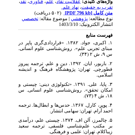
واژه‌های کلیدی:
عقلانیت نقاد
،
علم
،
فناوری
،
نقد
،
تقرب به حقیقت
،
نهاد علم.
متن کامل
[PDF 796 kb]
(۵۰۲ دریافت)
نوع مطالعه:
پژوهشي
| موضوع مقاله:
تخصصي
انتشار الکترونیک: 1403/3/10
فهرست منابع
۱. اکبری، جواد. ۱۳۸۲. «قراردادی‌گری پاپر در
مبنای تجربی علم». روش‌شناسی علوم انسانی.
س ۹، ش ۲ (۳۴).
۲. باربور، ایان. ۱۳۹۲. دین و علم. ترجمه پیروز
فطورچی. تهران: پژوهشگاه فرهنگ و اندیشه
اسلامی.
۳. پایا، علی. ۱۳۹۱. «تکنولوژی دینی: چیستی و
امکان تحقق». روش‌شناسی علوم انسانی. س
۱۸، ش ۴ (۷۳).
۴. پوپر، کارل. ۱۳۶۷. حدس‌ها و ابطال‌ها. ترجمه
احمد آرام. تهران: سهامی انتشار.
۵. چالمرز، آلن اف. ۱۳۷۴. چیستی علم، درآمدی
بر مکتب علم‌شناسی فلسفی. ترجمه سعید
زیباکلام. تهران: علمی و فرهنگی.